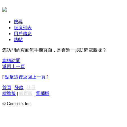
搜尋
版塊列表
用戶信息
熱帖
您訪問的頁面無手機頁面，是否進一步訪問電腦版？
繼續訪問
返回上一頁
[ 點擊這裡返回上一頁 ]
首頁
|
登錄
|
註冊
標準版
|
觸屏版
|
電腦版
|
© Comsenz Inc.