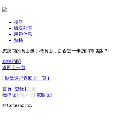
搜尋
版塊列表
用戶信息
熱帖
您訪問的頁面無手機頁面，是否進一步訪問電腦版？
繼續訪問
返回上一頁
[ 點擊這裡返回上一頁 ]
首頁
|
登錄
|
註冊
標準版
|
觸屏版
|
電腦版
|
© Comsenz Inc.