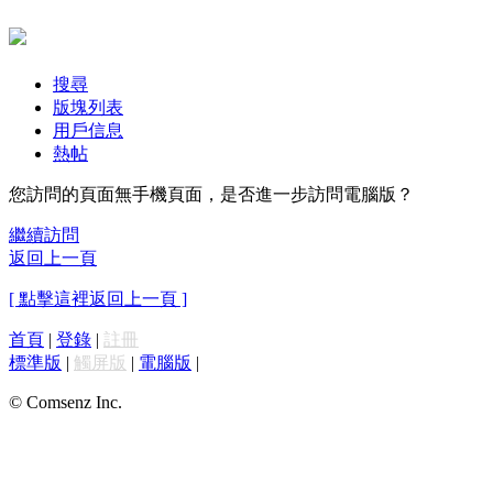
搜尋
版塊列表
用戶信息
熱帖
您訪問的頁面無手機頁面，是否進一步訪問電腦版？
繼續訪問
返回上一頁
[ 點擊這裡返回上一頁 ]
首頁
|
登錄
|
註冊
標準版
|
觸屏版
|
電腦版
|
© Comsenz Inc.