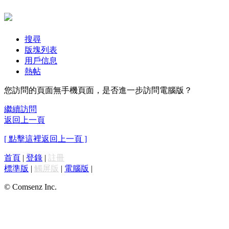
搜尋
版塊列表
用戶信息
熱帖
您訪問的頁面無手機頁面，是否進一步訪問電腦版？
繼續訪問
返回上一頁
[ 點擊這裡返回上一頁 ]
首頁
|
登錄
|
註冊
標準版
|
觸屏版
|
電腦版
|
© Comsenz Inc.