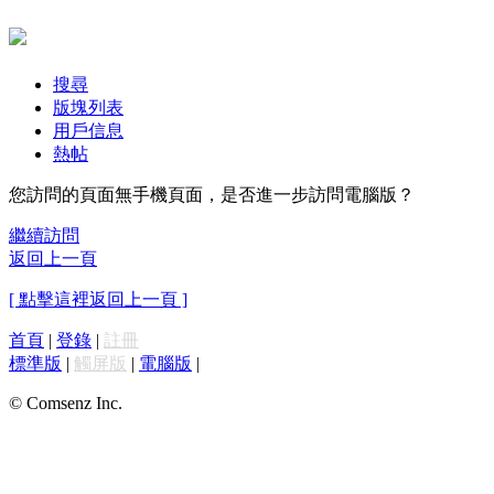
搜尋
版塊列表
用戶信息
熱帖
您訪問的頁面無手機頁面，是否進一步訪問電腦版？
繼續訪問
返回上一頁
[ 點擊這裡返回上一頁 ]
首頁
|
登錄
|
註冊
標準版
|
觸屏版
|
電腦版
|
© Comsenz Inc.