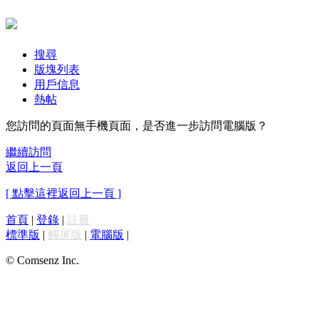
搜尋
版塊列表
用戶信息
熱帖
您訪問的頁面無手機頁面，是否進一步訪問電腦版？
繼續訪問
返回上一頁
[ 點擊這裡返回上一頁 ]
首頁
|
登錄
|
註冊
標準版
|
觸屏版
|
電腦版
|
© Comsenz Inc.