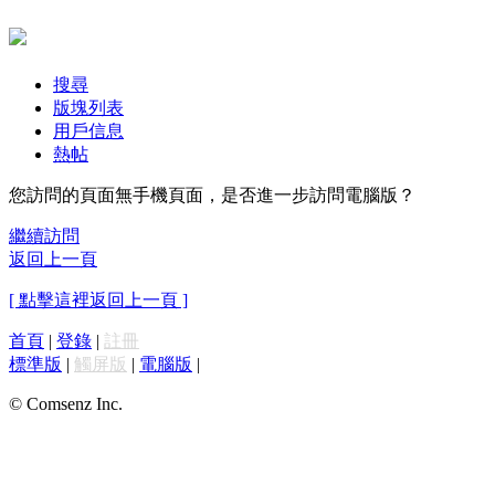
搜尋
版塊列表
用戶信息
熱帖
您訪問的頁面無手機頁面，是否進一步訪問電腦版？
繼續訪問
返回上一頁
[ 點擊這裡返回上一頁 ]
首頁
|
登錄
|
註冊
標準版
|
觸屏版
|
電腦版
|
© Comsenz Inc.