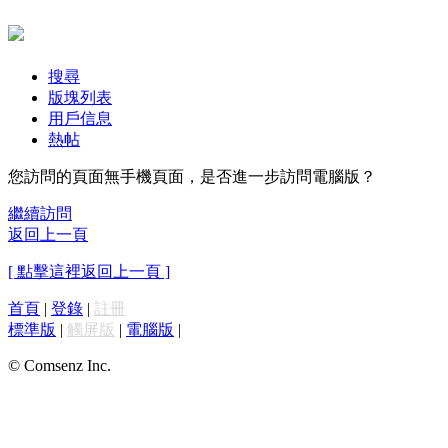
搜尋
版塊列表
用戶信息
熱帖
您訪問的頁面無手機頁面，是否進一步訪問電腦版？
繼續訪問
返回上一頁
[ 點擊這裡返回上一頁 ]
首頁
|
登錄
|
註冊
標準版
|
觸屏版
|
電腦版
|
© Comsenz Inc.