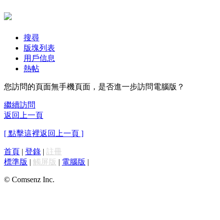
搜尋
版塊列表
用戶信息
熱帖
您訪問的頁面無手機頁面，是否進一步訪問電腦版？
繼續訪問
返回上一頁
[ 點擊這裡返回上一頁 ]
首頁
|
登錄
|
註冊
標準版
|
觸屏版
|
電腦版
|
© Comsenz Inc.