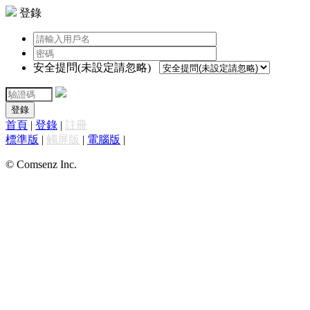
登錄
安全提問(未設定請忽略)
登錄
首頁
|
登錄
|
註冊
標準版
|
觸屏版
|
電腦版
|
© Comsenz Inc.