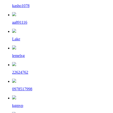
kasho1078
aa891116
Lake
lemelxg
22624762
0978517998
kgmvp