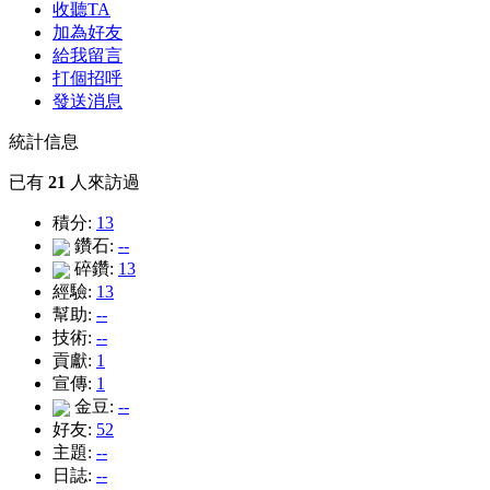
收聽TA
加為好友
給我留言
打個招呼
發送消息
統計信息
已有
21
人來訪過
積分:
13
鑽石:
--
碎鑽:
13
經驗:
13
幫助:
--
技術:
--
貢獻:
1
宣傳:
1
金豆:
--
好友:
52
主題:
--
日誌:
--