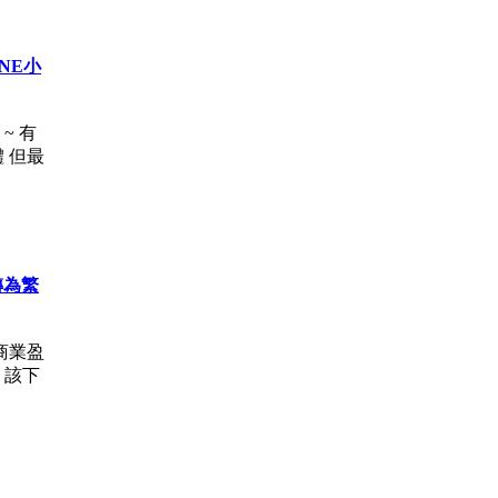
NE小
~ 有
 但最
轉為繁
商業盈
 該下