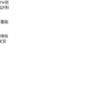
.TW而
或許對
的回覆能
的叮嚀與
友安