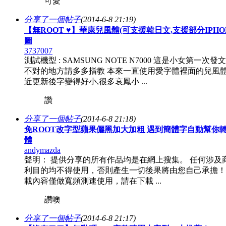
可愛
分享了一個帖子
(2014-6-8 21:19)
【無ROOT ♥】華康兒風體(可支援韓日文,支援部分IPHO
圖
3737007
測試機型 : SAMSUNG NOTE N7000 這是小女第一次發文 
不對的地方請多多指教 本來一直使用愛字體裡面的兒風體
近更新後字變得好小,很多哀鳳小 ...
讚
分享了一個帖子
(2014-6-8 21:18)
免ROOT改字型蘋果儷黑加大加粗 遇到簡體字自動幫你
體
andymazda
聲明： 提供分享的所有作品均是在網上搜集。 任何涉及
利目的均不得使用，否則產生一切後果將由您自己承擔！
載內容僅做寬頻測速使用，請在下載 ...
讚噢
分享了一個帖子
(2014-6-8 21:17)