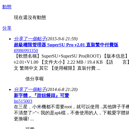
動態
現在還沒有動態
分享
分享了一個帖子
(2015-9-6 21:59)
超級權限管理器 SuperSU Pro v2.01 直裝繁中付費版
t0986993350
【軟體名稱】SuperSU+SuperSU Pro(ROOT) 【版本信息
v2.01+V1.00 【文件大小】2.22 MB / 19.4 KB 【語 
文 繁簡中文 其它 【使用權限】直裝付費 ...
借分享喔
分享了一個帖子
(2014-6-8 21:20)
新字體 .. 『甜妞饅頭』可愛
lin515003
在三星﹑小米機都不需要root，就可以使用 ..其他牌子手
不清楚了>"< 我的是apk檔 .. 不會使用的人，下載愛字體
更換囉! ...