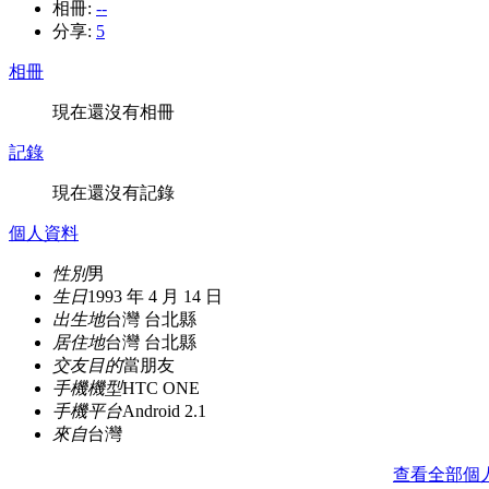
相冊:
--
分享:
5
相冊
現在還沒有相冊
記錄
現在還沒有記錄
個人資料
性別
男
生日
1993 年 4 月 14 日
出生地
台灣 台北縣
居住地
台灣 台北縣
交友目的
當朋友
手機機型
HTC ONE
手機平台
Android 2.1
來自
台灣
查看全部個