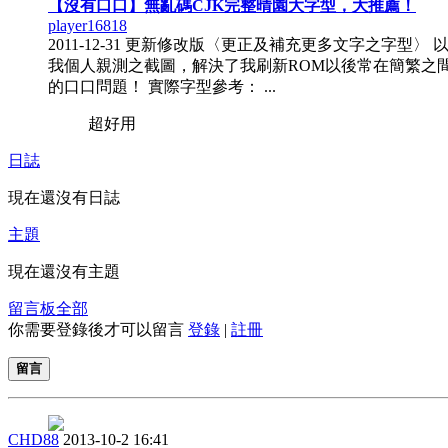
【沒有口口】無亂碼CJK完整晴園大字型，大推薦！
player16818
2011-12-31 更新修改版〈更正及補充更多文字之字型〉 
我個人親測之截圖，解決了我刷新ROM以後常在簡繁之
的口口問題！ 實際字型參考： ...
超好用
日誌
現在還沒有日誌
主題
現在還沒有主題
留言板
全部
你需要登錄後才可以留言
登錄
|
註冊
留言
CHD88
2013-10-2 16:41