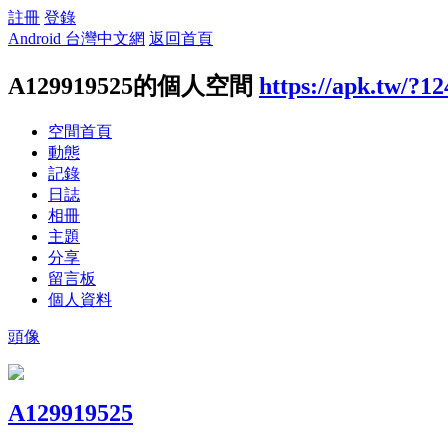
註冊
登錄
Android 台灣中文網
返回首頁
A129919525的個人空間
https://apk.tw/?1
空間首頁
動態
記錄
日誌
相冊
主題
分享
留言板
個人資料
頭像
A129919525