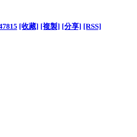
247815
[收藏]
[複製]
[分享]
[RSS]