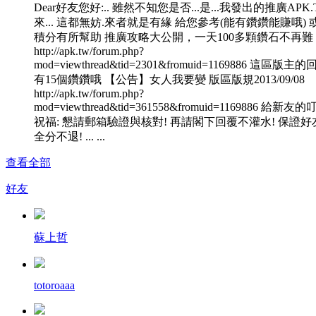
Dear好友您好:.. 雖然不知您是否...是...我發出的推廣APK
來... 這都無妨.來者就是有緣 給您參考(能有鑽鑽能賺哦) 
積分有所幫助 推廣攻略大公開，一天100多顆鑽石不再難
http://apk.tw/forum.php?
mod=viewthread&tid=2301&fromuid=1169886 這區版主
有15個鑽鑽哦 【公告】女人我要變 版區版規2013/09/08
http://apk.tw/forum.php?
mod=viewthread&tid=361558&fromuid=1169886 給新友
祝福: 懇請郵箱驗證與核對! 再請閣下回覆不灌水! 保證好
全分不退! ... ...
查看全部
好友
蘇上哲
totoroaaa