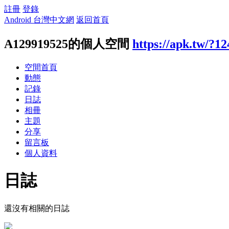
註冊
登錄
Android 台灣中文網
返回首頁
A129919525的個人空間
https://apk.tw/?1
空間首頁
動態
記錄
日誌
相冊
主題
分享
留言板
個人資料
日誌
還沒有相關的日誌