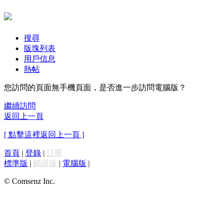
搜尋
版塊列表
用戶信息
熱帖
您訪問的頁面無手機頁面，是否進一步訪問電腦版？
繼續訪問
返回上一頁
[ 點擊這裡返回上一頁 ]
首頁
|
登錄
|
註冊
標準版
|
觸屏版
|
電腦版
|
© Comsenz Inc.