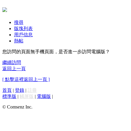
搜尋
版塊列表
用戶信息
熱帖
您訪問的頁面無手機頁面，是否進一步訪問電腦版？
繼續訪問
返回上一頁
[ 點擊這裡返回上一頁 ]
首頁
|
登錄
|
註冊
標準版
|
觸屏版
|
電腦版
|
© Comsenz Inc.