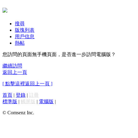
搜尋
版塊列表
用戶信息
熱帖
您訪問的頁面無手機頁面，是否進一步訪問電腦版？
繼續訪問
返回上一頁
[ 點擊這裡返回上一頁 ]
首頁
|
登錄
|
註冊
標準版
|
觸屏版
|
電腦版
|
© Comsenz Inc.