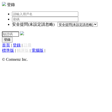
登錄
安全提問(未設定請忽略)
登錄
首頁
|
登錄
|
註冊
標準版
|
觸屏版
|
電腦版
|
© Comsenz Inc.