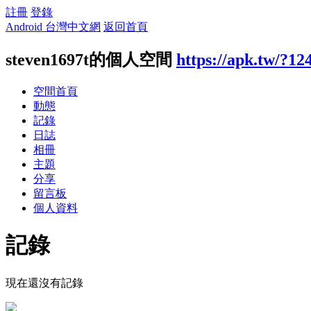
註冊
登錄
Android 台灣中文網
返回首頁
steven1697t的個人空間
https://apk.tw/?12
空間首頁
動態
記錄
日誌
相冊
主題
分享
留言板
個人資料
記錄
現在還沒有記錄