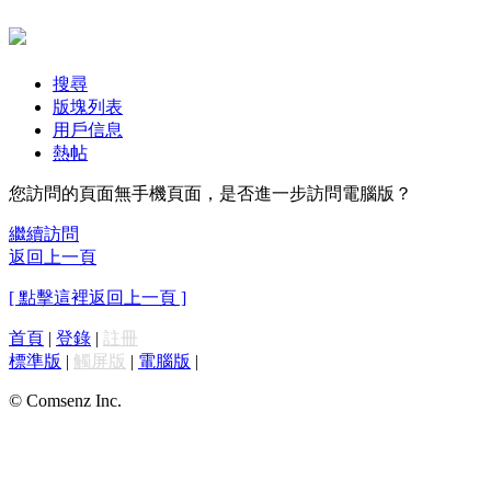
搜尋
版塊列表
用戶信息
熱帖
您訪問的頁面無手機頁面，是否進一步訪問電腦版？
繼續訪問
返回上一頁
[ 點擊這裡返回上一頁 ]
首頁
|
登錄
|
註冊
標準版
|
觸屏版
|
電腦版
|
© Comsenz Inc.