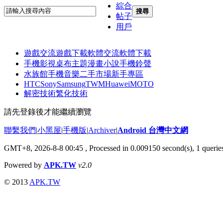
綜合
搜尋
帖子
用戶
遊戲交流
遊戲下載
軟體交流
軟體下載
手機影視
桌布主題
漫畫小說
手機鈴聲
水族館
手機音樂
二手市場
新手專區
HTC
Sony
Samsung
TWM
Huawei
MOTO
解密技術
繁化技術
請先登錄後才能繼續瀏覽
聯繫我們
|
小黑屋
|
手機版
|
Archiver
|
Android 台灣中文網
GMT+8, 2026-8-8 00:45
, Processed in 0.009150 second(s), 1 quer
Powered by
APK.TW
v2.0
© 2013
APK.TW