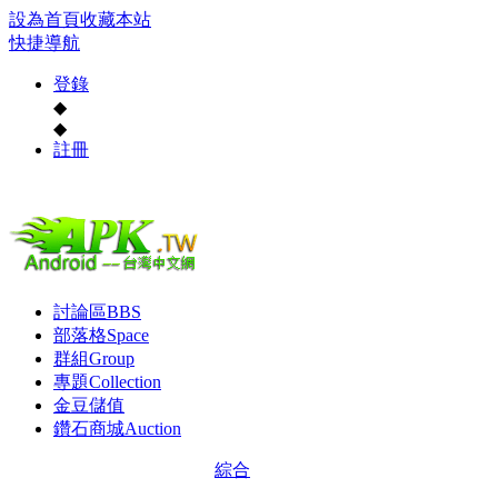
設為首頁
收藏本站
快捷導航
登錄
◆
◆
註冊
討論區
BBS
部落格
Space
群組
Group
專題
Collection
金豆儲值
鑽石商城
Auction
綜合