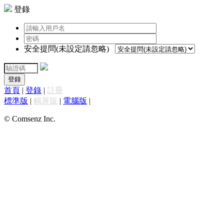
登錄
安全提問(未設定請忽略)
登錄
首頁
|
登錄
|
註冊
標準版
|
觸屏版
|
電腦版
|
© Comsenz Inc.