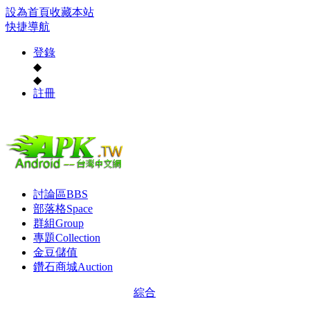
設為首頁
收藏本站
快捷導航
登錄
◆
◆
註冊
討論區
BBS
部落格
Space
群組
Group
專題
Collection
金豆儲值
鑽石商城
Auction
綜合