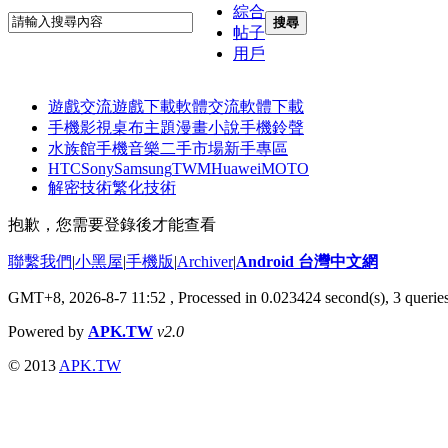
綜合
搜尋
帖子
用戶
遊戲交流
遊戲下載
軟體交流
軟體下載
手機影視
桌布主題
漫畫小說
手機鈴聲
水族館
手機音樂
二手市場
新手專區
HTC
Sony
Samsung
TWM
Huawei
MOTO
解密技術
繁化技術
抱歉，您需要登錄後才能查看
聯繫我們
|
小黑屋
|
手機版
|
Archiver
|
Android 台灣中文網
GMT+8, 2026-8-7 11:52
, Processed in 0.023424 second(s), 3 queri
Powered by
APK.TW
v2.0
© 2013
APK.TW