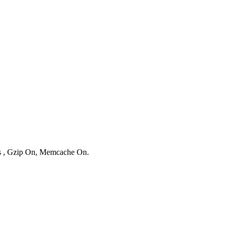
es , Gzip On, Memcache On.