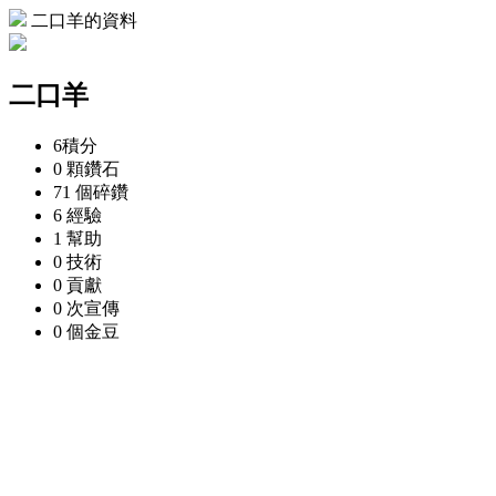
二口羊的資料
二口羊
6
積分
0 顆
鑽石
71 個
碎鑽
6
經驗
1
幫助
0
技術
0
貢獻
0 次
宣傳
0 個
金豆