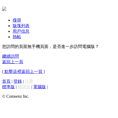
搜尋
版塊列表
用戶信息
熱帖
您訪問的頁面無手機頁面，是否進一步訪問電腦版？
繼續訪問
返回上一頁
[ 點擊這裡返回上一頁 ]
首頁
|
登錄
|
註冊
標準版
|
觸屏版
|
電腦版
|
© Comsenz Inc.