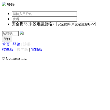
登錄
安全提問(未設定請忽略)
登錄
首頁
|
登錄
|
註冊
標準版
|
觸屏版
|
電腦版
|
© Comsenz Inc.