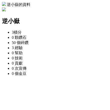
逆小嶽的資料
逆小嶽
3
積分
0 顆
鑽石
50 個
碎鑽
3
經驗
0
幫助
0
技術
0
貢獻
0 次
宣傳
0 個
金豆