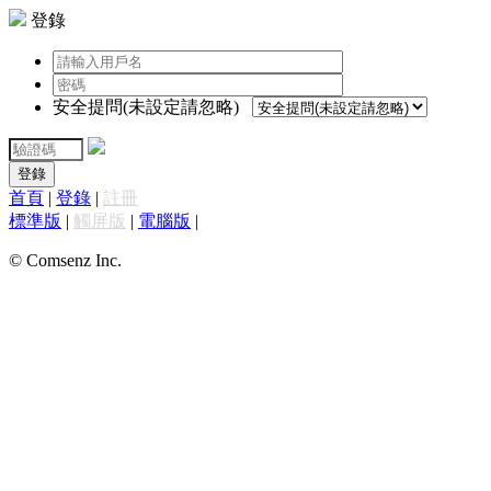
登錄
安全提問(未設定請忽略)
登錄
首頁
|
登錄
|
註冊
標準版
|
觸屏版
|
電腦版
|
© Comsenz Inc.