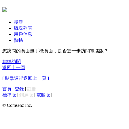
搜尋
版塊列表
用戶信息
熱帖
您訪問的頁面無手機頁面，是否進一步訪問電腦版？
繼續訪問
返回上一頁
[ 點擊這裡返回上一頁 ]
首頁
|
登錄
|
註冊
標準版
|
觸屏版
|
電腦版
|
© Comsenz Inc.