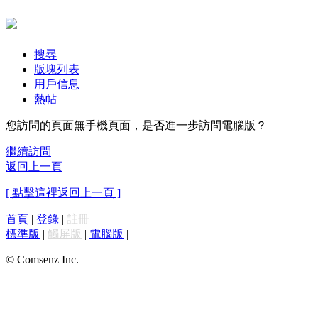
搜尋
版塊列表
用戶信息
熱帖
您訪問的頁面無手機頁面，是否進一步訪問電腦版？
繼續訪問
返回上一頁
[ 點擊這裡返回上一頁 ]
首頁
|
登錄
|
註冊
標準版
|
觸屏版
|
電腦版
|
© Comsenz Inc.