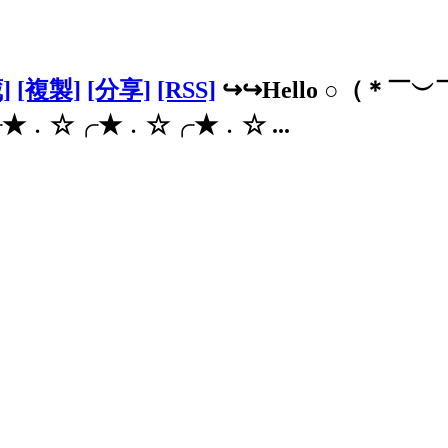
]
[複製]
[分享]
[RSS]
↪↪Hello ○（＊￣︶￣＊
╭★﹒☆╭★﹒☆╭★﹒☆╭★﹒☆ ...