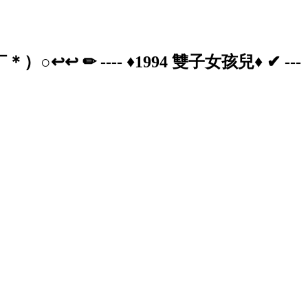
）○↩↩ ✏ ---- ♦1994 雙子女孩兒♦ ✔ ---