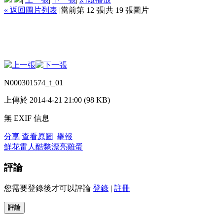
« 返回圖片列表
|
當前第 12 張
|
共 19 張圖片
N000301574_t_01
上傳於 2014-4-21 21:00 (98 KB)
無 EXIF 信息
分享
查看原圖
|
舉報
鮮花
雷人
酷斃
漂亮
雞蛋
評論
您需要登錄後才可以評論
登錄
|
註冊
評論