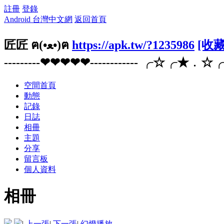
註冊
登錄
Android 台灣中文網
返回首頁
匠匠 ฅ(•ﻌ•)ฅ
https://apk.tw/?1235986
[收藏
---------❤❤❤❤❤------------ ╭☆
空間首頁
動態
記錄
日誌
相冊
主題
分享
留言板
個人資料
相冊
|
上一張
|
下一張
|
幻燈播放