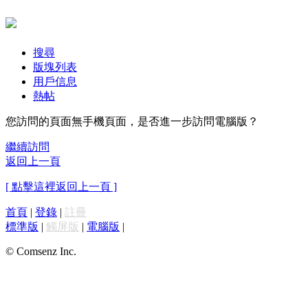
搜尋
版塊列表
用戶信息
熱帖
您訪問的頁面無手機頁面，是否進一步訪問電腦版？
繼續訪問
返回上一頁
[ 點擊這裡返回上一頁 ]
首頁
|
登錄
|
註冊
標準版
|
觸屏版
|
電腦版
|
© Comsenz Inc.