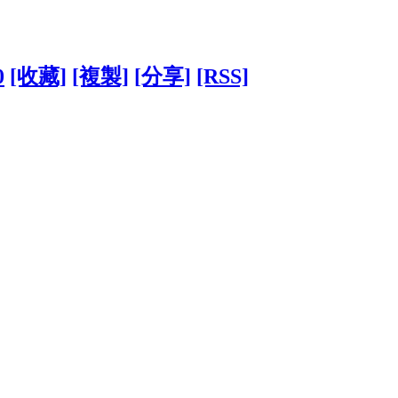
0
[收藏]
[複製]
[分享]
[RSS]