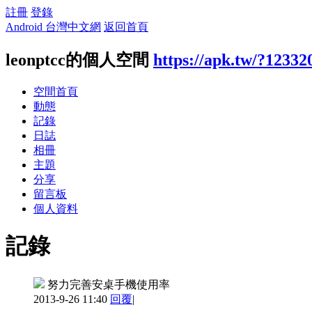
註冊
登錄
Android 台灣中文網
返回首頁
leonptcc的個人空間
https://apk.tw/?12332
空間首頁
動態
記錄
日誌
相冊
主題
分享
留言板
個人資料
記錄
努力完善安桌手機使用率
2013-9-26 11:40
回覆
|