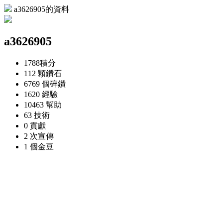
a3626905的資料
a3626905
1788
積分
112 顆
鑽石
6769 個
碎鑽
1620
經驗
10463
幫助
63
技術
0
貢獻
2 次
宣傳
1 個
金豆