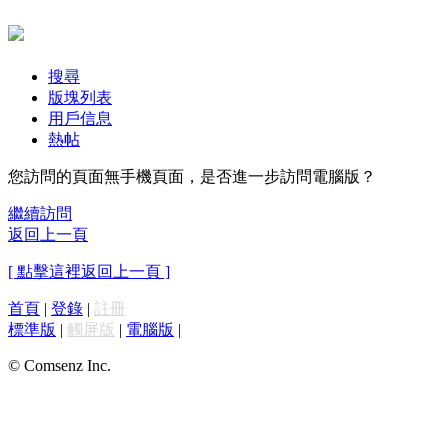
搜尋
版塊列表
用戶信息
熱帖
您訪問的頁面無手機頁面，是否進一步訪問電腦版？
繼續訪問
返回上一頁
[ 點擊這裡返回上一頁 ]
首頁
|
登錄
|
註冊
標準版
|
觸屏版
|
電腦版
|
© Comsenz Inc.