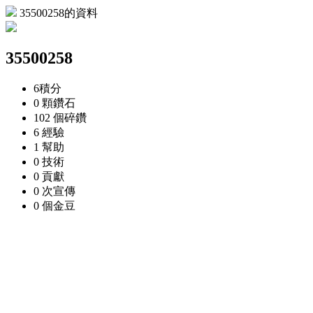
35500258的資料
35500258
6
積分
0 顆
鑽石
102 個
碎鑽
6
經驗
1
幫助
0
技術
0
貢獻
0 次
宣傳
0 個
金豆