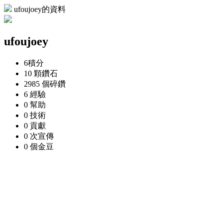
ufoujoey的資料
ufoujoey
6
積分
10 顆
鑽石
2985 個
碎鑽
6
經驗
0
幫助
0
技術
0
貢獻
0 次
宣傳
0 個
金豆