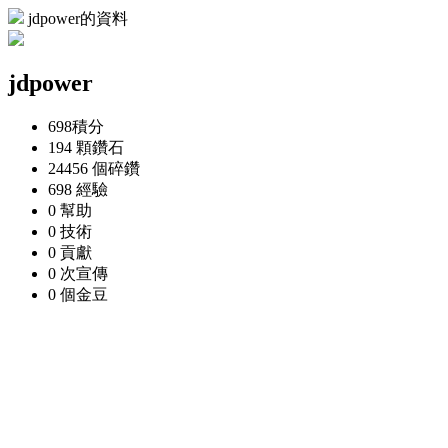
jdpower的資料
jdpower
698
積分
194 顆
鑽石
24456 個
碎鑽
698
經驗
0
幫助
0
技術
0
貢獻
0 次
宣傳
0 個
金豆