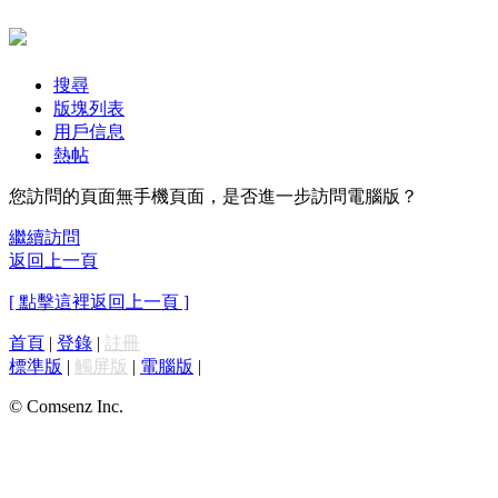
搜尋
版塊列表
用戶信息
熱帖
您訪問的頁面無手機頁面，是否進一步訪問電腦版？
繼續訪問
返回上一頁
[ 點擊這裡返回上一頁 ]
首頁
|
登錄
|
註冊
標準版
|
觸屏版
|
電腦版
|
© Comsenz Inc.