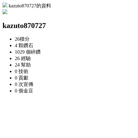
kazuto870727的資料
kazuto870727
26
積分
4 顆
鑽石
1029 個
碎鑽
26
經驗
24
幫助
0
技術
0
貢獻
0 次
宣傳
0 個
金豆