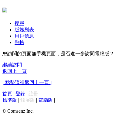
搜尋
版塊列表
用戶信息
熱帖
您訪問的頁面無手機頁面，是否進一步訪問電腦版？
繼續訪問
返回上一頁
[ 點擊這裡返回上一頁 ]
首頁
|
登錄
|
註冊
標準版
|
觸屏版
|
電腦版
|
© Comsenz Inc.