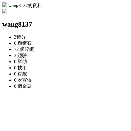
wang8137的資料
wang8137
3
積分
0 顆
鑽石
72 個
碎鑽
3
經驗
0
幫助
0
技術
0
貢獻
0 次
宣傳
0 個
金豆