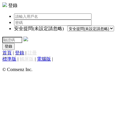
登錄
安全提問(未設定請忽略)
登錄
首頁
|
登錄
|
註冊
標準版
|
觸屏版
|
電腦版
|
© Comsenz Inc.