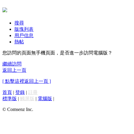
搜尋
版塊列表
用戶信息
熱帖
您訪問的頁面無手機頁面，是否進一步訪問電腦版？
繼續訪問
返回上一頁
[ 點擊這裡返回上一頁 ]
首頁
|
登錄
|
註冊
標準版
|
觸屏版
|
電腦版
|
© Comsenz Inc.