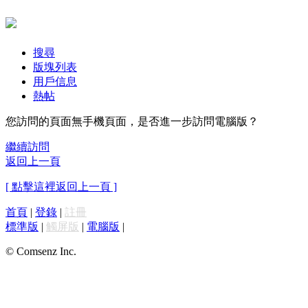
搜尋
版塊列表
用戶信息
熱帖
您訪問的頁面無手機頁面，是否進一步訪問電腦版？
繼續訪問
返回上一頁
[ 點擊這裡返回上一頁 ]
首頁
|
登錄
|
註冊
標準版
|
觸屏版
|
電腦版
|
© Comsenz Inc.