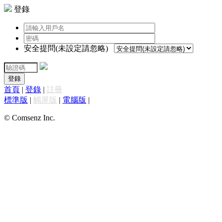
登錄
安全提問(未設定請忽略)
登錄
首頁
|
登錄
|
註冊
標準版
|
觸屏版
|
電腦版
|
© Comsenz Inc.