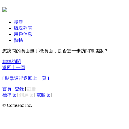
搜尋
版塊列表
用戶信息
熱帖
您訪問的頁面無手機頁面，是否進一步訪問電腦版？
繼續訪問
返回上一頁
[ 點擊這裡返回上一頁 ]
首頁
|
登錄
|
註冊
標準版
|
觸屏版
|
電腦版
|
© Comsenz Inc.