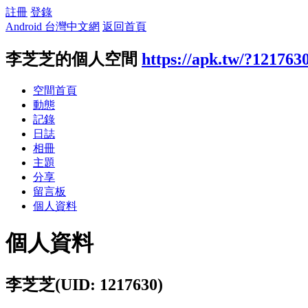
註冊
登錄
Android 台灣中文網
返回首頁
李芝芝的個人空間
https://apk.tw/?121763
空間首頁
動態
記錄
日誌
相冊
主題
分享
留言板
個人資料
個人資料
李芝芝
(UID: 1217630)