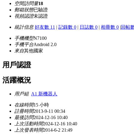
空間訪問量
18
郵箱狀態
已驗證
視頻認證
未認證
統計信息
好友數 11
|
記錄數 0
|
日誌數 0
|
相冊數 0
|
回帖數
手機機型
N7100
手機平台
Android 2.0
來自
其他國家
用戶認證
活躍概況
用戶組
A1 新機器人
在線時間
15 小時
註冊時間
2013-9-11 00:34
最後訪問
2024-12-16 10:40
上次活動時間
2024-12-16 10:40
上次發表時間
2014-6-2 21:49