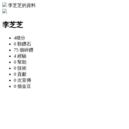
李芝芝的資料
李芝芝
4
積分
0 顆
鑽石
75 個
碎鑽
4
經驗
0
幫助
0
技術
0
貢獻
0 次
宣傳
0 個
金豆