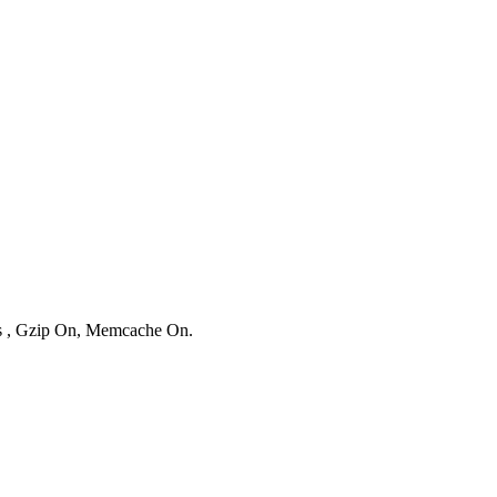
es , Gzip On, Memcache On.