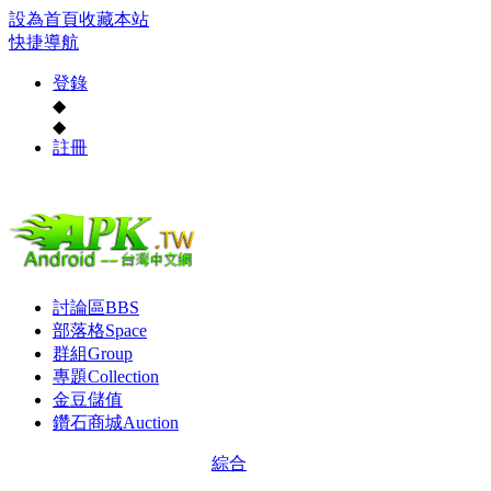
設為首頁
收藏本站
快捷導航
登錄
◆
◆
註冊
討論區
BBS
部落格
Space
群組
Group
專題
Collection
金豆儲值
鑽石商城
Auction
綜合