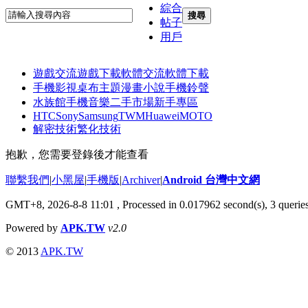
綜合
搜尋
帖子
用戶
遊戲交流
遊戲下載
軟體交流
軟體下載
手機影視
桌布主題
漫畫小說
手機鈴聲
水族館
手機音樂
二手市場
新手專區
HTC
Sony
Samsung
TWM
Huawei
MOTO
解密技術
繁化技術
抱歉，您需要登錄後才能查看
聯繫我們
|
小黑屋
|
手機版
|
Archiver
|
Android 台灣中文網
GMT+8, 2026-8-8 11:01
, Processed in 0.017962 second(s), 3 queri
Powered by
APK.TW
v2.0
© 2013
APK.TW