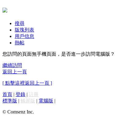
搜尋
版塊列表
用戶信息
熱帖
您訪問的頁面無手機頁面，是否進一步訪問電腦版？
繼續訪問
返回上一頁
[ 點擊這裡返回上一頁 ]
首頁
|
登錄
|
註冊
標準版
|
觸屏版
|
電腦版
|
© Comsenz Inc.