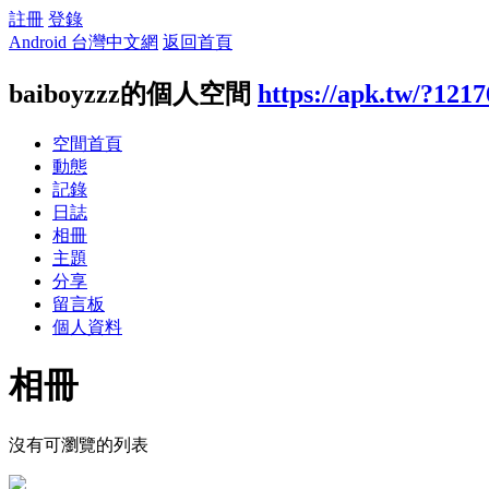
註冊
登錄
Android 台灣中文網
返回首頁
baiboyzzz的個人空間
https://apk.tw/?121
空間首頁
動態
記錄
日誌
相冊
主題
分享
留言板
個人資料
相冊
沒有可瀏覽的列表